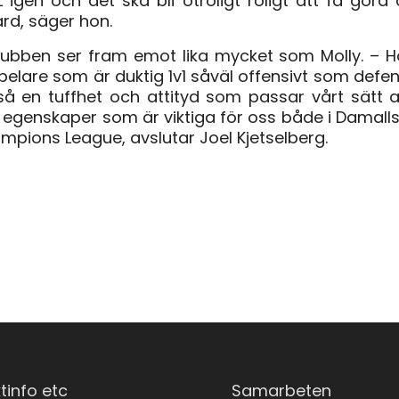
 igen och det ska bli otroligt roligt att få gör
rd, säger hon.
lubben ser fram emot lika mycket som Molly. – H
elare som är duktig 1v1 såväl offensivt som defen
å en tuffhet och attityd som passar vårt sätt a
 egenskaper som är viktiga för oss både i Damal
pions League, avslutar Joel Kjetselberg.
tinfo etc
Samarbeten