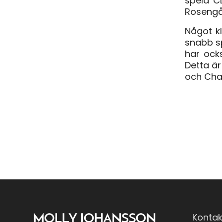
spela CL
Rosengå
Något k
snabb sp
har ocks
Detta är
och Cham
Kontak