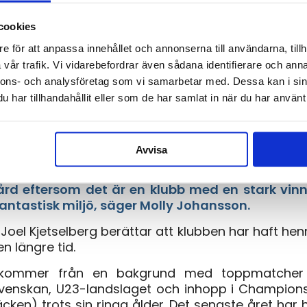
FC Rosengård
cookies
/
/
2 december, 2024
i
Fotboll
,
Min Karriär
av
Molly Johansson
e för att anpassa innehållet och annonserna till användarna, tillh
vår trafik. Vi vidarebefordrar även sådana identifierare och anna
ohansson klar för
FC Rosengård
.
nnons- och analysföretag som vi samarbetar med. Dessa kan i sin
hannes Wohlert /
Bild:
Urszula Striner
har tillhandahållit eller som de har samlat in när du har använt 
engård har skrivit avtal med Molly Johanss
närmast från spel i KIF Örebro i OBOS Damalls
Avvisa
åriga wing backen har meriter från U23-landsl
pelat Champions League med Häcken. – Jag v
rd eftersom det är en klubb med en stark vinn
antastisk miljö, säger Molly Johansson.
Joel Kjetselberg berättar att klubben har haft he
en längre tid.
kommer från en bakgrund med toppmatcher
venskan, U23-landslaget och inhopp i Champion
ken) trots sin ringa ålder. Det senaste året har 