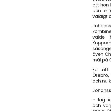
att hon 
den erf
väldigt 
Johans
kombiner
valde 
Kopparb
säsonge
även Ch
mål på C
För att 
Örebro, 
och nu k
Johanss
– Jag se
och var