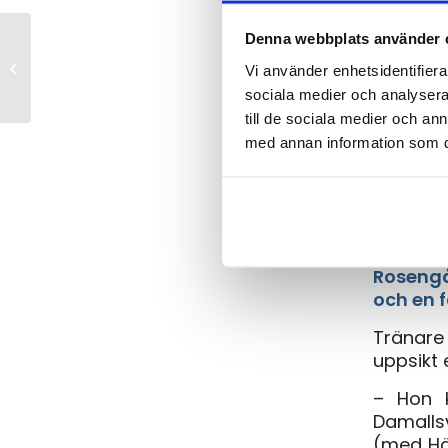
Denna webbplats använder 
KIF Örebro
Vi använder enhetsidentifierar
sociala medier och analysera 
Molly J
till de sociala medier och a
Text:
Jo
med annan information som du 
FC Ros
kommer 
Den 22-
även s
Rosengå
och en f
Tränare 
uppsikt 
– Hon 
Damalls
(med Häc