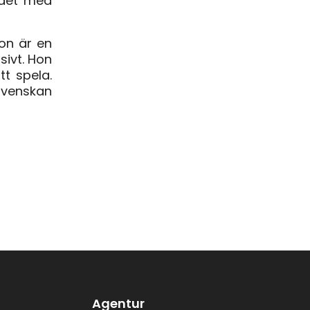
a det med
on är en
sivt. Hon
tt spela.
lsvenskan
Agentur