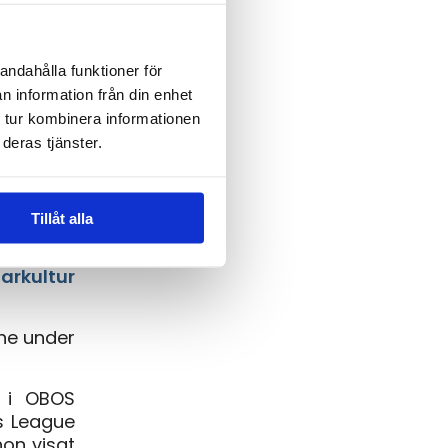
andahålla funktioner för
n information från din enhet
 tur kombinera informationen
deras tjänster.
on, som
venskan.
Tillåt alla
aget och
alde FC
arkultur
nne under
 i OBOS
s League
hon visat