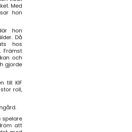
cket. Med
ssar hon
där hon
ålder. Då
ats hos
. Främst
skan och
h gjorde
 till KIF
tor roll,
ngård.
a spelare
dröm att