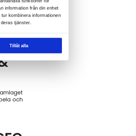
andahålla funktioner för
n information från din enhet
 tur kombinera informationen
deras tjänster.
g
ket
Tillåt alla
 &
 damlaget
spela och