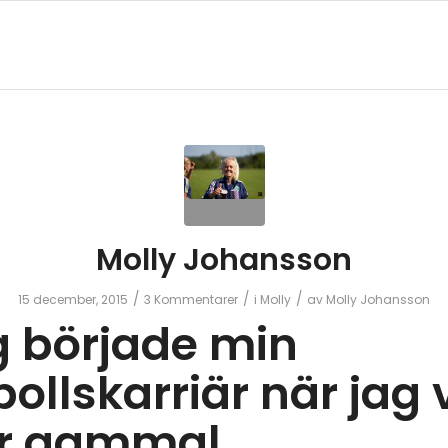
Molly Johansson
/
/
/
15 december, 2015
3 Kommentarer
i
Molly
av
Molly Johansson
 började min
bollskarriär när jag 
år gammal