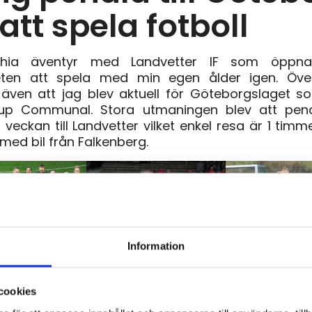
 att spela fotboll
thia äventyr med Landvetter IF som öppn
eten att spela med min egen ålder igen. Öv
 även att jag blev aktuell för Göteborgslaget so
up Communal. Stora utmaningen blev att pend
 veckan till Landvetter vilket enkel resa är 1 tim
med bil från Falkenberg.
Information
Landvetter
uality Cup
cookies