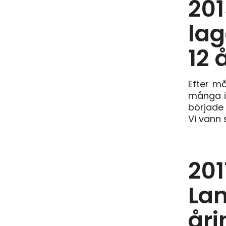
201
la
12 
Efter m
många in
började 
Vi vann 
201
Lan
åri