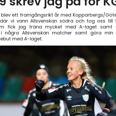
9 skrev jag på för 
r blev ett framgångsrikt år med Kopparbergs/Göt
 där vi vann Allsvenskan södra och tog oss till 
m fick jag träna mycket med A-laget samt 
i några Allsvenskan matcher samt göra min
ebut med A-laget.