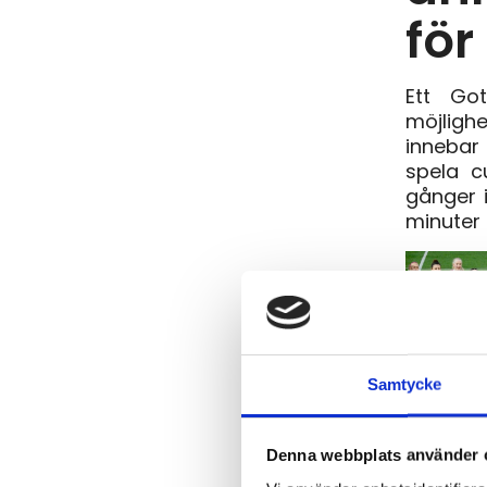
för
Ett Go
möjligh
innebar
spela c
gånger i
minuter 
Samtycke
Q
Denna webbplats använder 