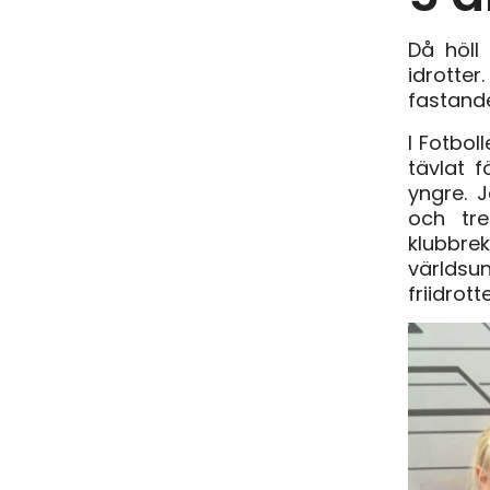
Då höll
idrotte
fastande
I Fotboll
tävlat f
yngre. 
och tre
klubbr
världs
friidrot