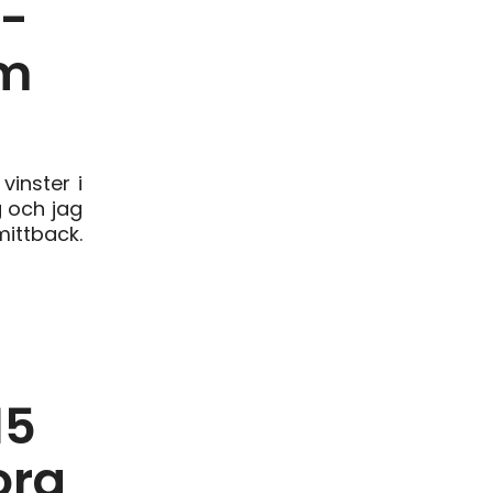
A-
om
inster i
g och jag
mittback.
15
org