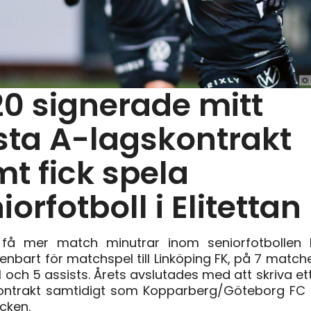
0 signerade mitt
sta A-lagskontrakt
t fick spela
iorfotboll i Elitettan
 få mer match minutrar inom seniorfotbollen 
enbart för matchspel till Linköping FK, på 7 match
l och 5 assists. Årets avslutades med att skriva ett
ontrakt samtidigt som Kopparberg/Göteborg FC 
äcken.