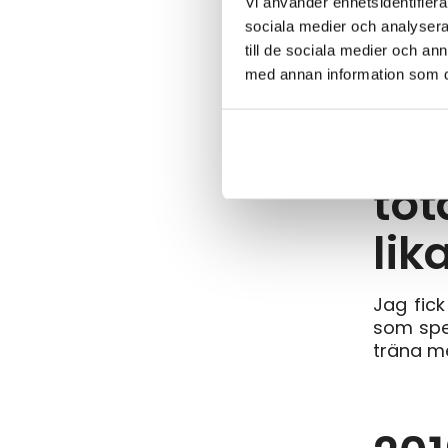
Vi använder enhetsidentifierar
sociala medier och analysera 
till de sociala medier och a
med annan information som du 
Und
med
tot
li
Jag fick
som spel
träna m