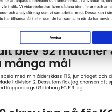
e för att anpassa innehållet och annonserna till användarna, tillh
vår trafik. Vi vidarebefordrar även sådana identifierare och anna
nnons- och analysföretag som vi samarbetar med. Dessa kan i sin
Dana Cup
har tillhandahållit eller som de har samlat in när du har använt 
er 2018 spelade ja
 ”fyra” olika lag vil
Avvisa
alt blev 92 matcher
ka många mål
 spela med min åldersklass F15, juniorlaget och
ade i division 2. Dessutom fick jag chansen att 
ed Kopparbergs/Göteborg FC F19 lag.