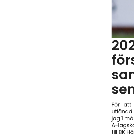
202
för
sam
sen
För att
utlånad 
jag 1 må
A-lagsk
till BK H