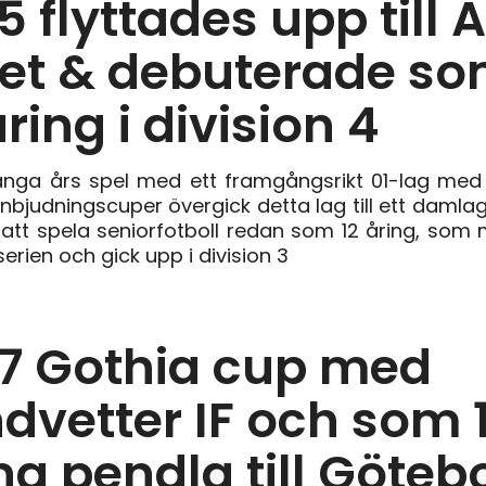
5 flyttades upp till 
get & debuterade s
åring i division 4
ånga års spel med ett framgångsrikt 01-lag med v
bjudningscuper övergick detta lag till ett damla
att spela seniorfotboll redan som 12 åring, som 
serien och gick upp i division 3
7 Gothia cup med
dvetter IF och som 
ng pendla till Göteb