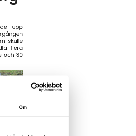
ade upp
ergången
m skulle
la flera
me och 30
Om
 IF