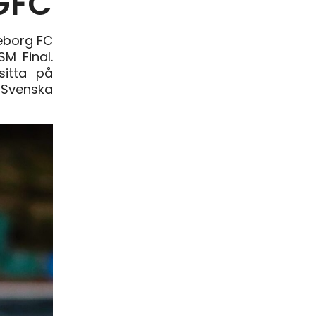
KGFC
eborg FC
SM Final.
sitta på
 Svenska