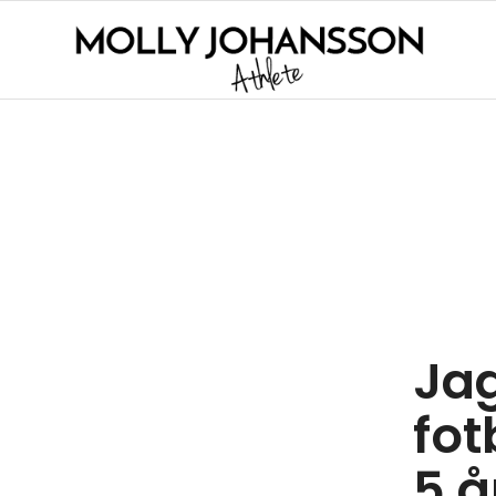
Jag
fot
5 