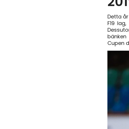
201
Detta å
F19 lag,
Dessuto
bänken 
Cupen d