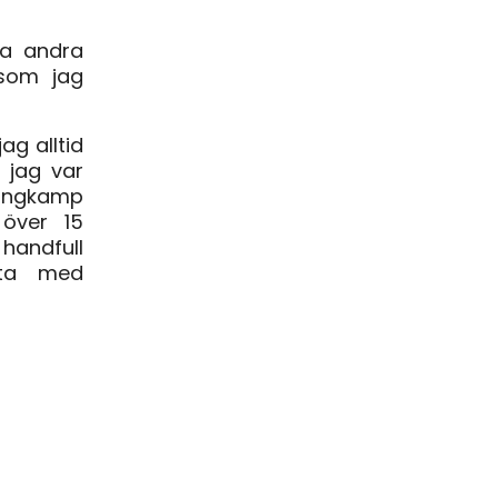
sa andra
 som jag
jag alltid
r jag var
mångkamp
 över 15
andfull
uta med