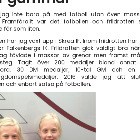
 jag inte bara på med fotboll utan även mas
r. Framförallt var det fotbollen och friidrotten
 för som liten.
en har jag växt upp i Skrea IF. Inom friidrotten har 
ör Falkenbergs IK. Friidrotten gick väldigt bra nä
Jag tävlade i massor av grenar men främst 
steg. Tagit över 200 medaljer bland annat
ekord, 30 DM medaljer, 10-tal GM och en h
ungdomspelsmedaljer. 2016 valde jag att sl
ten och enbart satsa på fotbollen.